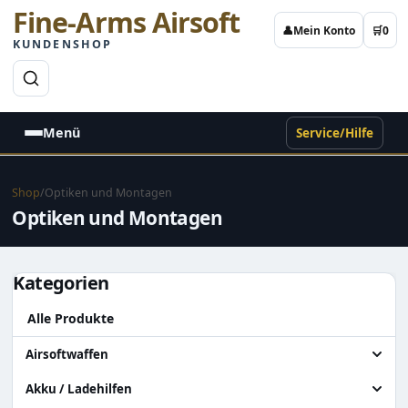
Fine-Arms Airsoft
👤
Mein Konto
🛒
0
KUNDENSHOP
→
Menü
Service/Hilfe
Shop
/
Optiken und Montagen
Optiken und Montagen
Kategorien
Alle Produkte
Airsoftwaffen
Alle Airsoftwaffen
Akku / Ladehilfen