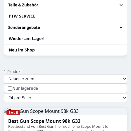
Granatenwerfer
Alle Akku / Ladehilfen
Teile & Zubehör
PTW SERVICE
Sniper
Ladehilfen
Alle Teile & Zubehör
Systema PTW
Akku
Zylinder Ersatzteile
Sonderangebote
Teile für Systema PTW
Wieder am Lager!
Alle Sonderangebote
Gearbox / Teile Systema PTW
Abverkauf Sonderposten
Neu im Shop
Teile für Tanaka Gewehre
Versand Rückläufer
1 Produkt
Zubehör
Auswahl lädt die Seite automatisch mit den neuen Ergebn
Sortierung
Hopup und Teile
Nur lagernde
Magazine & Teile
Artikel pro Seite
SALE
Best Gun Scope Mount 98k G33
Restbestand von Best Gun hier noch eine Scope Mount für