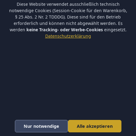
Diese Website verwendet ausschließlich technisch
Kontakt aufnehmen
notwendige Cookies (Session-Cookie für den Warenkorb,
§ 25 Abs. 2 Nr. 2 TDDDG). Diese sind für den Betrieb
Shop Service
erforderlich und können nicht abgewählt werden. Es
Kontakt
werden
keine Tracking- oder Werbe-Cookies
eingesetzt.
Datenschutzerklärung
Versand & Zahlung
Hilfe / Support
Mein Konto
Vertrag widerrufen
Informationen
Versand und Zahlungsbedingungen
Batterieverordnung & Sicherheitshinweise
Datenschutz
AGB
Impressum
Barrierefreiheit
Nur notwendige
Alle akzeptieren
Newsletter