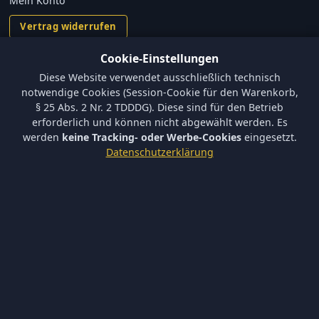
Mein Konto
Vertrag widerrufen
Cookie-Einstellungen
Informationen
Diese Website verwendet ausschließlich technisch
Versand und Zahlungsbedingungen
notwendige Cookies (Session-Cookie für den Warenkorb,
Batterieverordnung & Sicherheitshinweise
§ 25 Abs. 2 Nr. 2 TDDDG). Diese sind für den Betrieb
Datenschutz
erforderlich und können nicht abgewählt werden. Es
AGB
werden
keine Tracking- oder Werbe-Cookies
eingesetzt.
Impressum
Datenschutzerklärung
Barrierefreiheit
Newsletter
Keine neuen Aktionen verpassen – tragen Sie sich ein.
Abonnieren
Ich akzeptiere die
Datenschutzerklärung
und willige in die
Newsletter-Verarbeitung ein.
Newsletter abbestellen