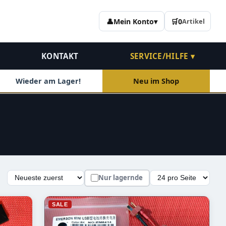
👤
Mein Konto
▾
🛒
0
Artikel
KONTAKT
SERVICE/HILFE ▾
Wieder am Lager!
Neu im Shop
Nur lagernde
Auswahl lädt die Seite automatisch mit den neuen Ergebn
Sortierung
Artikel pro Seite
SALE