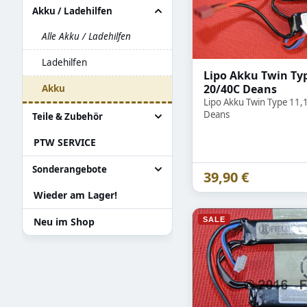
Alle Airsoftwaffen
Akku / Ladehilfen
Granatenwerfer
Alle Akku / Ladehilfen
Sniper
Ladehilfen
Lipo Akku Twin Ty
20/40C Deans
Systema PTW
Akku
Lipo Akku Twin Type 11
Deans
Teile & Zubehör
PTW SERVICE
Alle Teile & Zubehör
Zylinder Ersatzteile
Sonderangebote
39,90 €
Teile für Systema PTW
Wieder am Lager!
Alle Sonderangebote
Gearbox / Teile Systema
Abverkauf Sonderposten
SALE
Neu im Shop
PTW
Versand Rückläufer
Teile für Tanaka Gewehre
Zubehör