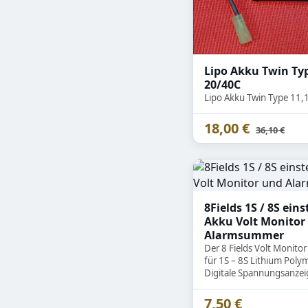
Hopup und Teile
Magazine & Teile
Lipo Akku Twin Ty
20/40C
Lipo Akku Twin Type 11
18,00 €
Statt
36,10 €
8Fields 1S / 8S eins
Akku Volt Monitor
Alarmsummer
Der 8 Fields Volt Monito
für 1S – 8S Lithium Poly
Digitale Spannungsanze
Kontrolle und Warnung b
Ladezustand. Art.Nr.: 
7,50 €