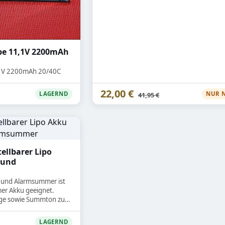
pe 11,1V 2200mAh
,1V 2200mAh 20/40C
22,00 €
Statt
LAGERND
NUR 
41,95 €
tellbarer Lipo
 und
r und Alarmsummer ist
mer Akku geeignet.
ige sowie Summton zur
ei niedrigem
VB-DLIPOALARM8S
LAGERND