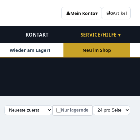
👤
Mein Konto
▾
🛒
0
Artikel
KONTAKT
SERVICE/HILFE ▾
Wieder am Lager!
Neu im Shop
Nur lagernde
Auswahl lädt die Seite automatisch mit den neuen Ergebn
Sortierung
Artikel pro Seite