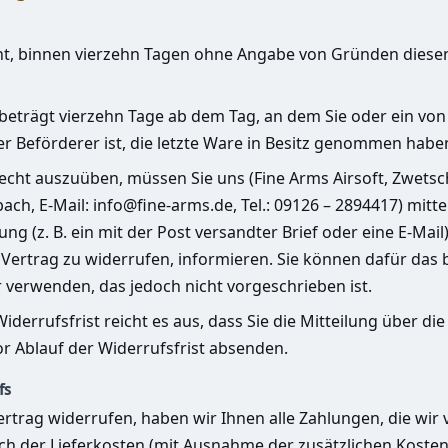
ht, binnen vierzehn Tagen ohne Angabe von Gründen diese
 beträgt vierzehn Tage ab dem Tag, an dem Sie oder ein vo
 der Beförderer ist, die letzte Ware in Besitz genommen habe
echt auszuüben, müssen Sie uns (Fine Arms Airsoft, Zwets
ach, E-Mail:
info@fine-arms.de
, Tel.: 09126 – 2894417) mitte
ng (z. B. ein mit der Post versandter Brief oder eine E-Mail
 Vertrag zu widerrufen, informieren. Sie können dafür das
 verwenden, das jedoch nicht vorgeschrieben ist.
derrufsfrist reicht es aus, dass Sie die Mitteilung über d
r Ablauf der Widerrufsfrist absenden.
fs
rtrag widerrufen, haben wir Ihnen alle Zahlungen, die wir 
ich der Lieferkosten (mit Ausnahme der zusätzlichen Kosten