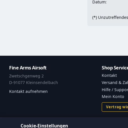
Datum:
(*) Unzutreffendes
Fine Arms Airsoft
Shop Servic
Kontakt
Zwetschgenweg 2
Versand & Za
D-91077 Kleinsendelbach
Hilfe / Suppo
Kontakt aufnehmen
Mein Konto
Vertrag wi
Cookie-Einstellungen