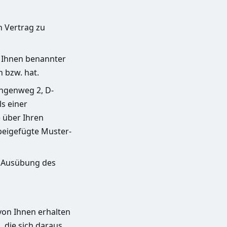
n Vertrag zu
n Ihnen benannter
n bzw. hat.
chgenweg 2, D-
ls einer
) über Ihren
 beigefügte Muster-
ie Ausübung des
von Ihnen erhalten
, die sich daraus