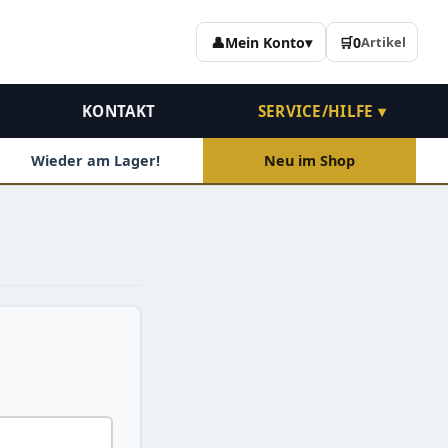
👤
Mein Konto
▾
🛒
0
Artikel
KONTAKT
SERVICE/HILFE ▾
Wieder am Lager!
Neu im Shop