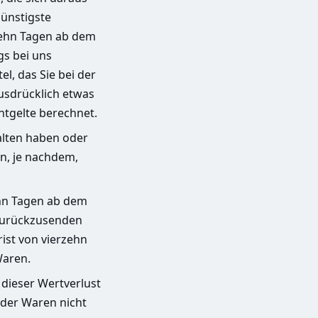
günstigste
zehn Tagen ab dem
gs bei uns
l, das Sie bei der
usdrücklich etwas
ntgelte berechnet.
alten haben oder
n, je nachdem,
ehn Tagen ab dem
 zurückzusenden
rist von vierzehn
Waren.
dieser Wertverlust
 der Waren nicht