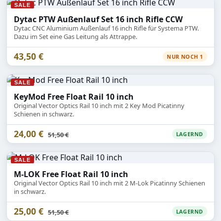
SALE
Dytac PTW Außenlauf Set 16 inch Rifle CCW
Dytac CNC Aluminium Außenlauf 16 inch Rifle für Systema PTW.
Dazu im Set eine Gas Leitung als Attrappe.
43,50 €
NUR NOCH 1
SALE
KeyMod Free Float Rail 10 inch
Original Vector Optics Rail 10 inch mit 2 Key Mod Picatinny
Schienen in schwarz.
24,00 €
Statt
51,50 €
LAGERND
SALE
M-LOK Free Float Rail 10 inch
Original Vector Optics Rail 10 inch mit 2 M-Lok Picatinny Schienen
in schwarz.
25,00 €
Statt
51,50 €
LAGERND