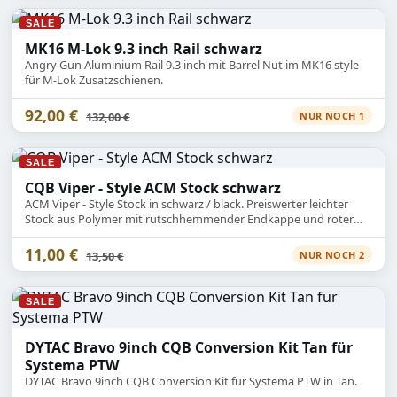
SALE
MK16 M-Lok 9.3 inch Rail schwarz
Angry Gun Aluminium Rail 9.3 inch mit Barrel Nut im MK16 style
für M-Lok Zusatzschienen.
92,00 €
Statt
132,00 €
NUR NOCH 1
SALE
CQB Viper - Style ACM Stock schwarz
ACM Viper - Style Stock in schwarz / black. Preiswerter leichter
Stock aus Polymer mit rutschhemmender Endkappe und roter
QD Öffnung.
11,00 €
Statt
13,50 €
NUR NOCH 2
SALE
DYTAC Bravo 9inch CQB Conversion Kit Tan für
Systema PTW
DYTAC Bravo 9inch CQB Conversion Kit für Systema PTW in Tan.