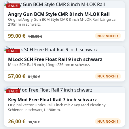
SALE
Angry Gun BCM Style CMR 8 inch M-LOK Rail
Original Angry Gun BCM Style CMR 8 inch M-LOK Rail, Länge ca.
210mm in schwarz.
99,00 €
Statt
148,80 €
NUR NOCH 1
SALE
MLock SCH Free Float Rail 9 inch schwarz
Mlock SCH Rail 9 inch, Länge 236mm in schwarz.
57,00 €
Statt
81,50 €
NUR NOCH 2
SALE
Key Mod Free Float Rail 7 inch schwarz
Original Vector Optics Rail 7 inch mit 2 Key Mod Picatinny
Schienen in schwarz, L 190mm.
26,00 €
Statt
38,50 €
NUR NOCH 1