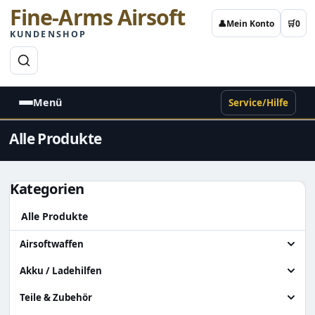
Fine-Arms Airsoft
👤
Mein Konto
🛒
0
KUNDENSHOP
→
Menü
Service/Hilfe
Alle Produkte
Kategorien
Alle Produkte
Airsoftwaffen
Alle Airsoftwaffen
Akku / Ladehilfen
Granatenwerfer
Alle Akku / Ladehilfen
Teile & Zubehör