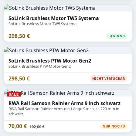
SoLink Brushless Motor TW5 Systema
SoLink Brushless Motor TW5 Systema
298,50 €
LAGERND
SoLink Brushless PTW Motor Gen2
SoLink Brushless PTW Motor Gen2
298,50 €
NICHT VERFÜGBAR
SALE
RWA Rail Samson Rainier Arms 9 inch schwarz
RWA Rail Samson Rainier Arms mit Länge 9 inch, ca 229 mm in
schwarz.
70,00 €
Statt
102,00 €
NUR NOCH 3