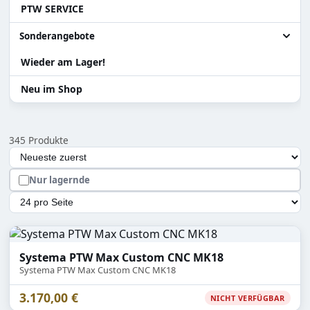
PTW SERVICE
Sniper
Ladehilfen
Alle Teile & Zubehör
Systema PTW
Akku
Zylinder Ersatzteile
Sonderangebote
Teile für Systema PTW
Wieder am Lager!
Alle Sonderangebote
Gearbox / Teile Systema PTW
Abverkauf Sonderposten
Neu im Shop
Teile für Tanaka Gewehre
Versand Rückläufer
345 Produkte
Zubehör
Auswahl lädt die Seite automatisch mit den neuen Ergebn
Sortierung
Hopup und Teile
Nur lagernde
Magazine & Teile
Artikel pro Seite
Systema PTW Max Custom CNC MK18
Systema PTW Max Custom CNC MK18
3.170,00 €
NICHT VERFÜGBAR