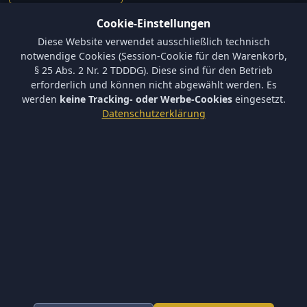
Cookie-Einstellungen
Informationen
Diese Website verwendet ausschließlich technisch
Versand und Zahlungsbedingungen
notwendige Cookies (Session-Cookie für den Warenkorb,
Batterieverordnung & Sicherheitshinweise
§ 25 Abs. 2 Nr. 2 TDDDG). Diese sind für den Betrieb
Datenschutz
erforderlich und können nicht abgewählt werden. Es
AGB
werden
keine Tracking- oder Werbe-Cookies
eingesetzt.
Impressum
Datenschutzerklärung
Barrierefreiheit
Newsletter
Keine neuen Aktionen verpassen – tragen Sie sich ein.
Abonnieren
Ich akzeptiere die
Datenschutzerklärung
und willige in die
Newsletter-Verarbeitung ein.
Newsletter abbestellen
* Alle Preise inkl. gesetzl. Mehrwertsteuer zzgl.
Versandkosten
.