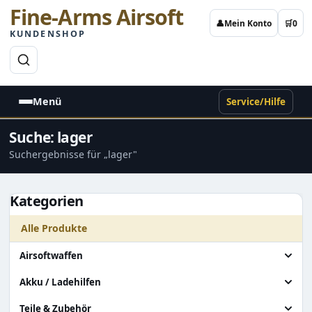
Fine-Arms Airsoft
👤
Mein Konto
🛒
0
KUNDENSHOP
→
Menü
Service/Hilfe
Suche: lager
Suchergebnisse für „lager"
Kategorien
Alle Produkte
Airsoftwaffen
Alle Airsoftwaffen
Akku / Ladehilfen
Granatenwerfer
Alle Akku / Ladehilfen
Teile & Zubehör