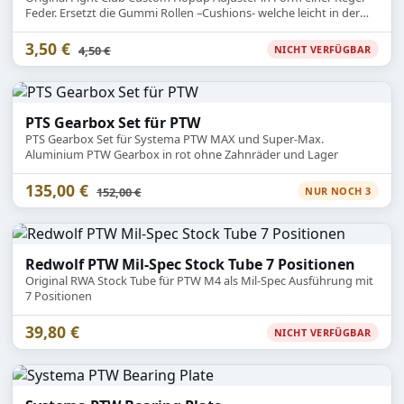
Feder. Ersetzt die Gummi Rollen –Cushions- welche leicht in der
Federwirkung nachlassen.
3,50 €
Statt
4,50 €
NICHT VERFÜGBAR
PTS Gearbox Set für PTW
PTS Gearbox Set für Systema PTW MAX und Super-Max.
Aluminium PTW Gearbox in rot ohne Zahnräder und Lager
135,00 €
Statt
152,00 €
NUR NOCH 3
Redwolf PTW Mil-Spec Stock Tube 7 Positionen
Original RWA Stock Tube für PTW M4 als Mil-Spec Ausführung mit
7 Positionen
39,80 €
NICHT VERFÜGBAR