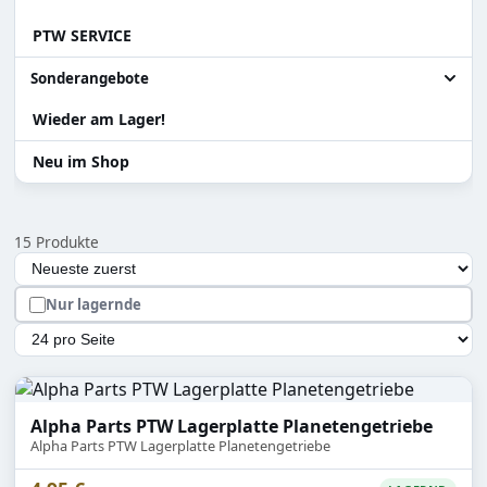
PTW SERVICE
Sniper
Ladehilfen
Alle Teile & Zubehör
Systema PTW
Akku
Zylinder Ersatzteile
Sonderangebote
Teile für Systema PTW
Wieder am Lager!
Alle Sonderangebote
Gearbox / Teile Systema PTW
Abverkauf Sonderposten
Neu im Shop
Teile für Tanaka Gewehre
Versand Rückläufer
15 Produkte
Zubehör
Auswahl lädt die Seite automatisch mit den neuen Ergebn
Sortierung
Hopup und Teile
Nur lagernde
Magazine & Teile
Artikel pro Seite
Alpha Parts PTW Lagerplatte Planetengetriebe
Alpha Parts PTW Lagerplatte Planetengetriebe