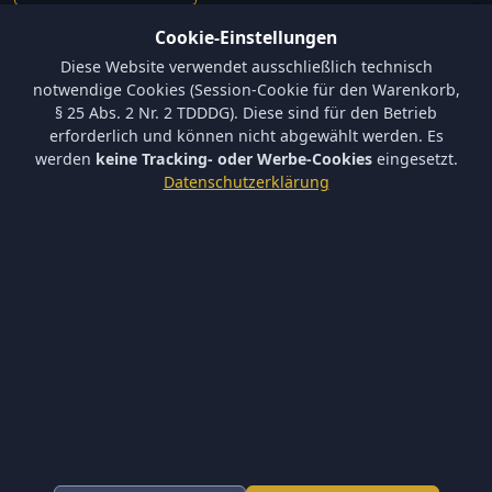
Cookie-Einstellungen
Informationen
Diese Website verwendet ausschließlich technisch
Versand und Zahlungsbedingungen
notwendige Cookies (Session-Cookie für den Warenkorb,
Batterieverordnung & Sicherheitshinweise
§ 25 Abs. 2 Nr. 2 TDDDG). Diese sind für den Betrieb
Datenschutz
erforderlich und können nicht abgewählt werden. Es
AGB
werden
keine Tracking- oder Werbe-Cookies
eingesetzt.
Impressum
Datenschutzerklärung
Barrierefreiheit
Newsletter
Keine neuen Aktionen verpassen – tragen Sie sich ein.
Abonnieren
Ich akzeptiere die
Datenschutzerklärung
und willige in die
Newsletter-Verarbeitung ein.
Newsletter abbestellen
* Alle Preise inkl. gesetzl. Mehrwertsteuer zzgl.
Versandkosten
.