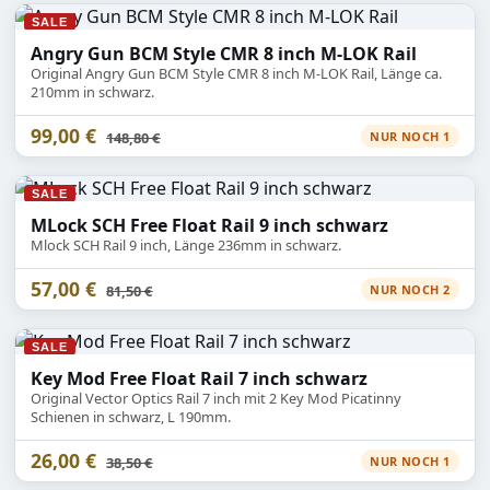
SALE
Angry Gun BCM Style CMR 8 inch M-LOK Rail
Original Angry Gun BCM Style CMR 8 inch M-LOK Rail, Länge ca.
210mm in schwarz.
99,00 €
Statt
148,80 €
NUR NOCH 1
SALE
MLock SCH Free Float Rail 9 inch schwarz
Mlock SCH Rail 9 inch, Länge 236mm in schwarz.
57,00 €
Statt
81,50 €
NUR NOCH 2
SALE
Key Mod Free Float Rail 7 inch schwarz
Original Vector Optics Rail 7 inch mit 2 Key Mod Picatinny
Schienen in schwarz, L 190mm.
26,00 €
Statt
38,50 €
NUR NOCH 1