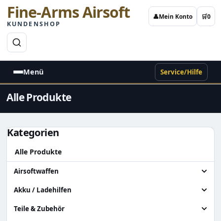
Fine-Arms Airsoft
👤
Mein Konto
🛒
0
KUNDENSHOP
→
Menü
Service/Hilfe
Alle Produkte
Kategorien
Alle Produkte
Airsoftwaffen
Alle Airsoftwaffen
Akku / Ladehilfen
Granatenwerfer
Alle Akku / Ladehilfen
Teile & Zubehör