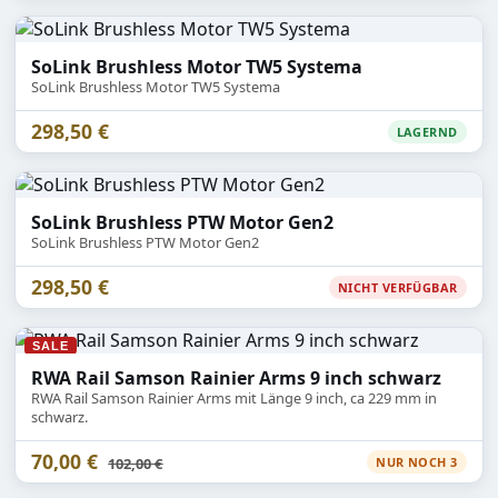
SoLink Brushless Motor TW5 Systema
SoLink Brushless Motor TW5 Systema
298,50 €
LAGERND
SoLink Brushless PTW Motor Gen2
SoLink Brushless PTW Motor Gen2
298,50 €
NICHT VERFÜGBAR
SALE
RWA Rail Samson Rainier Arms 9 inch schwarz
RWA Rail Samson Rainier Arms mit Länge 9 inch, ca 229 mm in
schwarz.
70,00 €
Statt
102,00 €
NUR NOCH 3