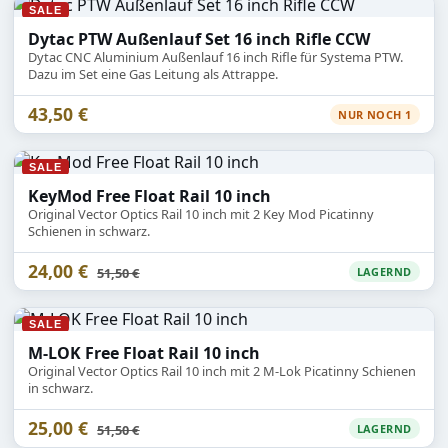
SALE
Dytac PTW Außenlauf Set 16 inch Rifle CCW
Dytac CNC Aluminium Außenlauf 16 inch Rifle für Systema PTW.
Dazu im Set eine Gas Leitung als Attrappe.
43,50 €
NUR NOCH 1
SALE
KeyMod Free Float Rail 10 inch
Original Vector Optics Rail 10 inch mit 2 Key Mod Picatinny
Schienen in schwarz.
24,00 €
Statt
51,50 €
LAGERND
SALE
M-LOK Free Float Rail 10 inch
Original Vector Optics Rail 10 inch mit 2 M-Lok Picatinny Schienen
in schwarz.
25,00 €
Statt
51,50 €
LAGERND