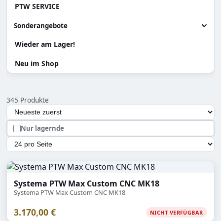
PTW SERVICE
Sniper
Ladehilfen
Alle Teile & Zubehör
Systema PTW
Akku
Zylinder Ersatzteile
Sonderangebote
Teile für Systema PTW
Wieder am Lager!
Alle Sonderangebote
Gearbox / Teile Systema PTW
Abverkauf Sonderposten
Neu im Shop
Teile für Tanaka Gewehre
Versand Rückläufer
345 Produkte
Zubehör
Auswahl lädt die Seite automatisch mit den neuen Ergebn
Sortierung
Hopup und Teile
Nur lagernde
Magazine & Teile
Artikel pro Seite
Systema PTW Max Custom CNC MK18
Systema PTW Max Custom CNC MK18
3.170,00 €
NICHT VERFÜGBAR