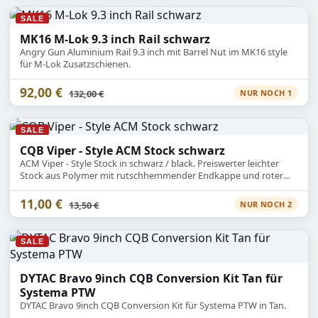
SALE
MK16 M-Lok 9.3 inch Rail schwarz
Angry Gun Aluminium Rail 9.3 inch mit Barrel Nut im MK16 style
für M-Lok Zusatzschienen.
92,00 €
Statt
132,00 €
NUR NOCH 1
SALE
CQB Viper - Style ACM Stock schwarz
ACM Viper - Style Stock in schwarz / black. Preiswerter leichter
Stock aus Polymer mit rutschhemmender Endkappe und roter
QD Öffnung.
11,00 €
Statt
13,50 €
NUR NOCH 2
SALE
DYTAC Bravo 9inch CQB Conversion Kit Tan für
Systema PTW
DYTAC Bravo 9inch CQB Conversion Kit für Systema PTW in Tan.