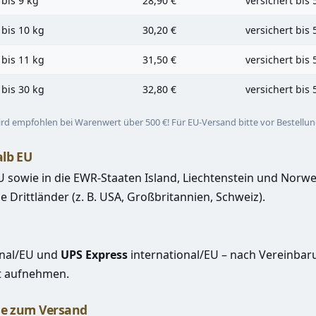
 bis 9 kg
28,90 €
versichert bis 
 bis 10 kg
30,20 €
versichert bis 
 bis 11 kg
31,50 €
versichert bis 
 bis 30 kg
32,80 €
versichert bis 
rd empfohlen bei Warenwert über 500 €! Für EU-Versand bitte vor Bestellu
lb EU
 EU sowie in die EWR-Staaten Island, Liechtenstein und Norw
e Drittländer (z. B. USA, Großbritannien, Schweiz).
nal/EU und
UPS Express
international/EU – nach Vereinbaru
t aufnehmen
.
se zum Versand