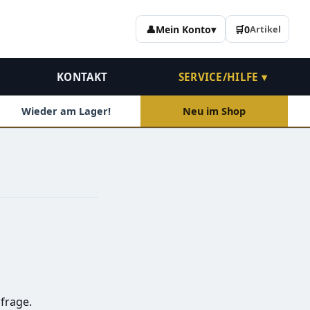
👤
Mein Konto
▾
🛒
0
Artikel
KONTAKT
SERVICE/HILFE ▾
Wieder am Lager!
Neu im Shop
frage.