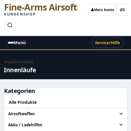
Fine-Arms Airsoft
👤
Mein Konto
🛒
0
KUNDENSHOP
→
Menü
Service/Hilfe
Shop
/
Innenläufe
Innenläufe
Kategorien
Alle Produkte
Airsoftwaffen
Alle Airsoftwaffen
Akku / Ladehilfen