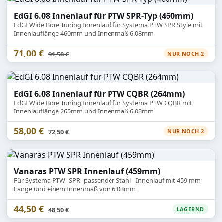
EdGI 6.08 Innenlauf für PTW SPR-Typ (460mm)
EdGI Wide Bore Tuning Innenlauf für Systema PTW SPR Style mit
Innenlauflänge 460mm und Innenmaß 6.08mm
71,00 €
Statt
91,50 €
NUR NOCH 2
EdGI 6.08 Innenlauf für PTW CQBR (264mm)
EdGI Wide Bore Tuning Innenlauf für Systema PTW CQBR mit
Innenlauflänge 265mm und Innenmaß 6.08mm
58,00 €
Statt
72,50 €
NUR NOCH 2
Vanaras PTW SPR Innenlauf (459mm)
Für Systema PTW -SPR- passender Stahl - Innenlauf mit 459 mm
Länge und einem Innenmaß von 6,03mm
44,50 €
Statt
48,50 €
LAGERND