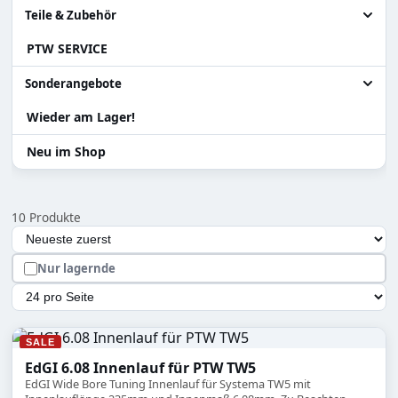
Granatenwerfer
Alle Akku / Ladehilfen
Teile & Zubehör
PTW SERVICE
Sniper
Ladehilfen
Alle Teile & Zubehör
Systema PTW
Akku
Zylinder Ersatzteile
Sonderangebote
Teile für Systema PTW
Wieder am Lager!
Alle Sonderangebote
Gearbox / Teile Systema PTW
Abverkauf Sonderposten
Neu im Shop
Teile für Tanaka Gewehre
Versand Rückläufer
10 Produkte
Zubehör
Auswahl lädt die Seite automatisch mit den neuen Ergebn
Sortierung
Hopup und Teile
Nur lagernde
Magazine & Teile
Artikel pro Seite
SALE
EdGI 6.08 Innenlauf für PTW TW5
EdGI Wide Bore Tuning Innenlauf für Systema TW5 mit