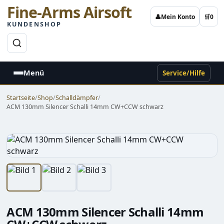
Fine-Arms Airsoft
👤
Mein Konto
🛒
0
KUNDENSHOP
→
Menü
Service/Hilfe
Startseite
/
Shop
/
Schalldämpfer
/
ACM 130mm Silencer Schalli 14mm CW+CCW schwarz
ACM 130mm Silencer Schalli 14mm