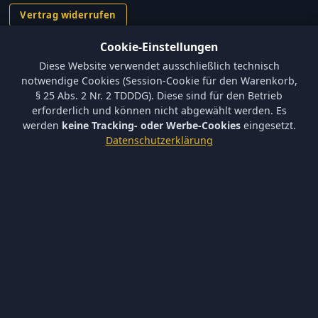
Vertrag widerrufen
Cookie-Einstellungen
Informationen
Diese Website verwendet ausschließlich technisch
Versand und Zahlungsbedingungen
notwendige Cookies (Session-Cookie für den Warenkorb,
Batterieverordnung & Sicherheitshinweise
§ 25 Abs. 2 Nr. 2 TDDDG). Diese sind für den Betrieb
Datenschutz
erforderlich und können nicht abgewählt werden. Es
AGB
werden
keine Tracking- oder Werbe-Cookies
eingesetzt.
Impressum
Datenschutzerklärung
Barrierefreiheit
Newsletter
Keine neuen Aktionen verpassen – tragen Sie sich ein.
Abonnieren
Ich akzeptiere die
Datenschutzerklärung
und willige in die
Newsletter-Verarbeitung ein.
Newsletter abbestellen