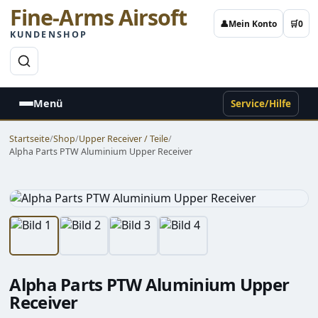
Fine-Arms Airsoft
👤
Mein Konto
🛒
0
KUNDENSHOP
→
Menü
Service/Hilfe
Startseite
/
Shop
/
Upper Receiver / Teile
/
Alpha Parts PTW Aluminium Upper Receiver
Alpha Parts PTW Aluminium Upper
Receiver