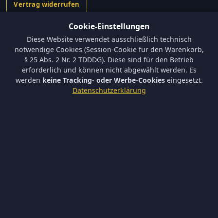
Vertrag widerrufen
Cookie-Einstellungen
Informationen
Diese Website verwendet ausschließlich technisch
Versand und Zahlungsbedingungen
notwendige Cookies (Session-Cookie für den Warenkorb,
Batterieverordnung & Sicherheitshinweise
§ 25 Abs. 2 Nr. 2 TDDDG). Diese sind für den Betrieb
Datenschutz
erforderlich und können nicht abgewählt werden. Es
AGB
werden
keine Tracking- oder Werbe-Cookies
eingesetzt.
Impressum
Datenschutzerklärung
Barrierefreiheit
Newsletter
Keine neuen Aktionen verpassen – tragen Sie sich ein.
Abonnieren
Ich akzeptiere die
Datenschutzerklärung
und willige in die
Newsletter-Verarbeitung ein.
Newsletter abbestellen