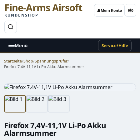
Fine-Arms Airsoft
👤
Mein Konto
🛒
0
KUNDENSHOP
→
Menü
Service/Hilfe
Startseite
/
Shop
/
Spannungsprüfer
/
Firefox 7,4V-11,1V Li-Po Akku Alarmsummer
Firefox 7,4V-11,1V Li-Po Akku
Alarmsummer