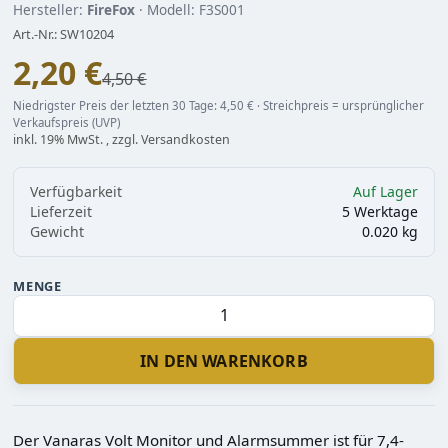
Hersteller:
FireFox
· Modell: F3S001
Art.-Nr.: SW10204
2,20 €
Statt
4,50 €
Niedrigster Preis der letzten 30 Tage: 4,50 € · Streichpreis = ursprünglicher
Verkaufspreis (UVP)
inkl. 19% MwSt. , zzgl. Versandkosten
Verfügbarkeit
Auf Lager
Lieferzeit
5 Werktage
Gewicht
0.020 kg
MENGE
IN DEN WARENKORB
Der Vanaras Volt Monitor und Alarmsummer ist für 7,4-