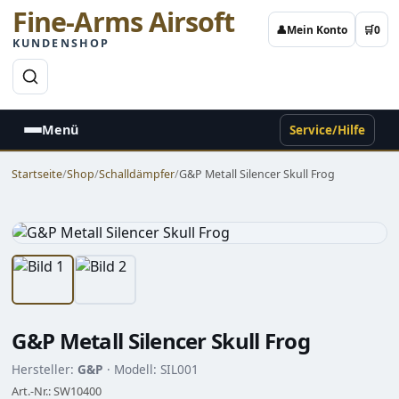
Fine-Arms Airsoft
👤
Mein Konto
🛒
0
KUNDENSHOP
→
Menü
Service/Hilfe
Startseite
/
Shop
/
Schalldämpfer
/
G&P Metall Silencer Skull Frog
G&P Metall Silencer Skull Frog
Hersteller:
G&P
· Modell: SIL001
Art.-Nr.: SW10400