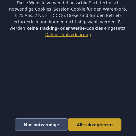
Diese Website verwendet ausschließlich technisch
Versand und Zahlungsbedingungen
notwendige Cookies (Session-Cookie für den Warenkorb,
Batterieverordnung & Sicherheitshinweise
§ 25 Abs. 2 Nr. 2 TDDDG). Diese sind für den Betrieb
Datenschutz
erforderlich und können nicht abgewählt werden. Es
AGB
werden
keine Tracking- oder Werbe-Cookies
eingesetzt.
Impressum
Datenschutzerklärung
Barrierefreiheit
Newsletter
Keine neuen Aktionen verpassen – tragen Sie sich ein.
Abonnieren
Ich akzeptiere die
Datenschutzerklärung
und willige in die
Newsletter-Verarbeitung ein.
Newsletter abbestellen
* Alle Preise inkl. gesetzl. Mehrwertsteuer zzgl.
Versandkosten
.
Nur notwendige
Alle akzeptieren
© 2026 Fine-Arms Airsoft ·
Cookie-Einstellungen
Design by D. J. Consultant