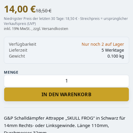
14,00 €
Statt
18,50 €
Niedrigster Preis der letzten 30 Tage: 18,50 € · Streichpreis = ursprünglicher
Verkaufspreis (UVP)
inkl. 19% MwSt. , zzgl. Versandkosten
Verfügbarkeit
Nur noch 2 auf Lager
Lieferzeit
5 Werktage
Gewicht
0.100 kg
MENGE
IN DEN WARENKORB
G&P Schalldämpfer Attrappe „SKULL FROG“ in Schwarz für
14mm Rechts- oder Linksgewinde. Länge 110mm,
Durchmesser 32mm