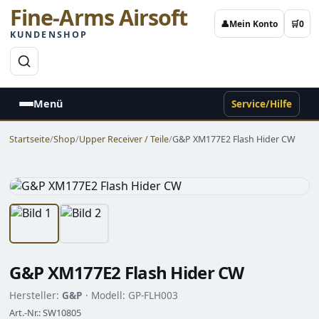
Fine-Arms Airsoft
👤
Mein Konto
🛒
0
KUNDENSHOP
→
Menü
Service/Hilfe
Startseite
/
Shop
/
Upper Receiver / Teile
/
G&P XM177E2 Flash Hider CW
G&P XM177E2 Flash Hider CW
Hersteller:
G&P
· Modell: GP-FLH003
Art.-Nr.: SW10805