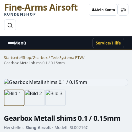
Fine-Arms Airsoft
👤
Mein Konto
🛒
0
KUNDENSHOP
→
Menü
Service/Hilfe
Startseite
/
Shop
/
Gearbox / Teile Systema PTW
/
Gearbox Metall shims 0.1 / 0.15mm
Gearbox Metall shims 0.1 / 0.15mm
Hersteller:
Slong Airsoft
· Modell: SL00216C