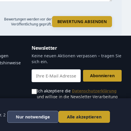
Bewertungen werden vor der
BEWERTUNG ABSENDEN
Veröffentlichung geprüft.
Newsletter
ngen
Keine neuen Aktionen verpassen – tragen Sie
sich ein.
tshinweise
Abonnieren
Ich akzeptiere die
Datenschutzerklärung
und willige in die Newsletter-Verarbeitung
ein.
Newsletter abbestellen
. 2
Nur notwendige
Alle akzeptieren
Design by D. J. Consultant