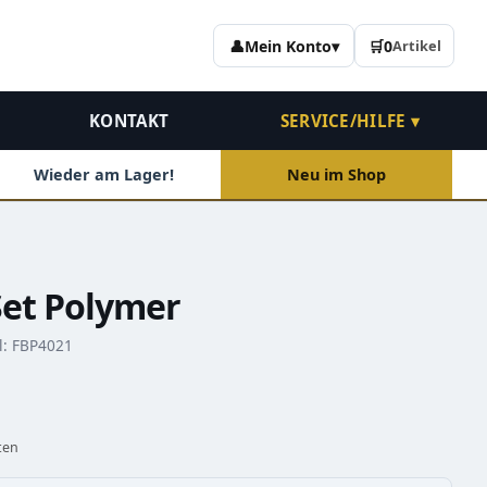
👤
Mein Konto
▾
🛒
0
Artikel
KONTAKT
SERVICE/HILFE ▾
Wieder am Lager!
Neu im Shop
Set Polymer
l: FBP4021
ten