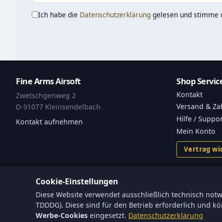
Ich habe die
Datenschutzerklärung
gelesen und stimme d
Fine Arms Airsoft
Shop Servic
Kontakt
Zwetschgenweg 2
Versand & Za
D-91077 Kleinsendelbach
Hilfe / Suppo
Kontakt aufnehmen
Mein Konto
Vertrag wi
Cookie-Einstellungen
Diese Website verwendet ausschließlich technisch notw
TDDDG). Diese sind für den Betrieb erforderlich und 
* Alle Preise inkl. gesetzl. Mehrwertsteuer zzgl.
Versandkosten
.
Werbe-Cookies
eingesetzt.
Datenschutzerklärung
© 2026 Fine-Arms Airsoft ·
Cookie-Einstellungen