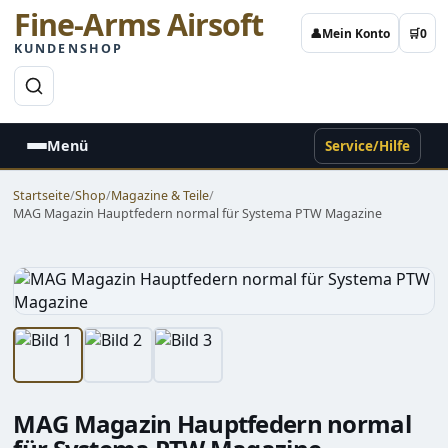
Fine-Arms Airsoft
👤
Mein Konto
🛒
0
KUNDENSHOP
→
Menü
Service/Hilfe
Startseite
/
Shop
/
Magazine & Teile
/
MAG Magazin Hauptfedern normal für Systema PTW Magazine
MAG Magazin Hauptfedern normal