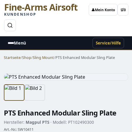
Fine-Arms Airsoft
👤
Mein Konto
🛒
0
KUNDENSHOP
→
Menü
Service/Hilfe
Startseite
/
Shop
/
Sling Mount
/
PTS Enhanced Modular Sling Plate
PTS Enhanced Modular Sling Plate
Hersteller:
Magpul PTS
· Modell: PT102490300
Art.-Nr.: SW10411