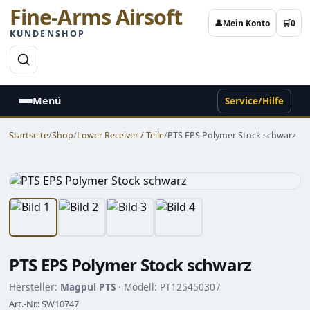
Fine-Arms Airsoft
👤
Mein Konto
🛒
0
KUNDENSHOP
→
Menü
Service/Hilfe
Startseite
/
Shop
/
Lower Receiver / Teile
/
PTS EPS Polymer Stock schwarz
PTS EPS Polymer Stock schwarz
Hersteller:
Magpul PTS
· Modell: PT125450307
Art.-Nr.: SW10747