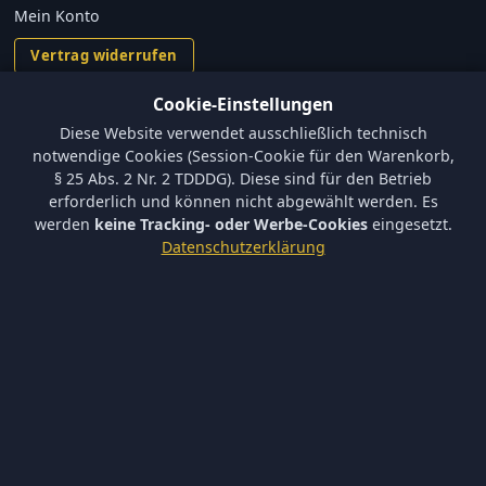
Mein Konto
Vertrag widerrufen
Cookie-Einstellungen
Informationen
Diese Website verwendet ausschließlich technisch
Versand und Zahlungsbedingungen
notwendige Cookies (Session-Cookie für den Warenkorb,
Batterieverordnung & Sicherheitshinweise
§ 25 Abs. 2 Nr. 2 TDDDG). Diese sind für den Betrieb
Datenschutz
erforderlich und können nicht abgewählt werden. Es
AGB
werden
keine Tracking- oder Werbe-Cookies
eingesetzt.
Impressum
Datenschutzerklärung
Barrierefreiheit
Newsletter
Keine neuen Aktionen verpassen – tragen Sie sich ein.
Abonnieren
Ich akzeptiere die
Datenschutzerklärung
und willige in die
Newsletter-Verarbeitung ein.