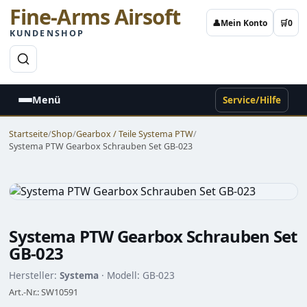
Fine-Arms Airsoft
👤
Mein Konto
🛒
0
KUNDENSHOP
→
Menü
Service/Hilfe
Startseite
/
Shop
/
Gearbox / Teile Systema PTW
/
Systema PTW Gearbox Schrauben Set GB-023
Systema PTW Gearbox Schrauben Set
GB-023
Hersteller:
Systema
· Modell: GB-023
Art.-Nr.: SW10591