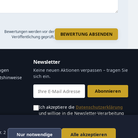
Bewertungen werden vor der
BEWERTUNG ABSENDEN
Veröffentlichung geprüft.
Newsletter
ngen
Keine neuen Aktionen verpassen – tragen Sie
sich ein.
tshinweise
Abonnieren
Ich akzeptiere die
Datenschutzerklärung
und willige in die Newsletter-Verarbeitung
ein.
Newsletter abbestellen
. 2
Nur notwendige
Alle akzeptieren