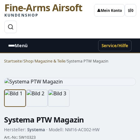
Fine-Arms Airsoft
👤
Mein Konto
🛒
0
KUNDENSHOP
→
Menü
Service/Hilfe
Startseite
/
Shop
/
Magazine & Teile
/
Systema PTW Magazin
Systema PTW Magazin
Hersteller:
Systema
· Modell: NM16-AC002-HW
Art.-Nr.: SW10323