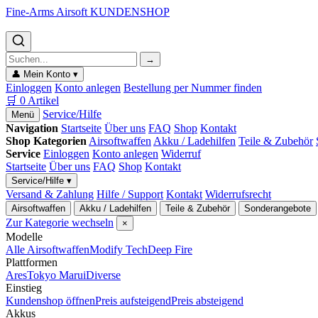
Fine-Arms Airsoft
KUNDENSHOP
→
👤
Mein Konto
▾
Einloggen
Konto anlegen
Bestellung per Nummer finden
🛒
0
Artikel
Service/Hilfe
Menü
Navigation
Startseite
Über uns
FAQ
Shop
Kontakt
Shop Kategorien
Airsoftwaffen
Akku / Ladehilfen
Teile & Zubehör
Service
Einloggen
Konto anlegen
Widerruf
Startseite
Über uns
FAQ
Shop
Kontakt
Service/Hilfe ▾
Versand & Zahlung
Hilfe / Support
Kontakt
Widerrufsrecht
Airsoftwaffen
Akku / Ladehilfen
Teile & Zubehör
Sonderangebote
Zur Kategorie wechseln
×
Modelle
Alle Airsoftwaffen
Modify Tech
Deep Fire
Plattformen
Ares
Tokyo Marui
Diverse
Einstieg
Kundenshop öffnen
Preis aufsteigend
Preis absteigend
Akkus