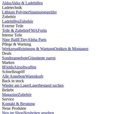
Akku
Akku & Ladehilfen
Ladetechnik
Lithium Polymer
Spannungsprüfer
Zubehör
Ladehilfen
Zubehör
Externe Teile
Teile & Zubehör
FMA
Fortis
Interne Teile
Nine Ball
ETiny
Alpha Parts
Pflege & Wartung
Werkzeug
Reinigung & Wartung
Optiken & Montagen
Deals
Sonderangebote
Günstigste zuerst
Marken
8Fields
Airsoftwaffen
Schnellzugriff
Alle Angebote
Warenkorb
Back in stock
Wieder am Lager
Lagerbestand suchen
Beliebt
Magazine
Zubehör
Service
Kontakt & Beratung
Neue Produkte
Neu im Shop
Neuheiten ansehen