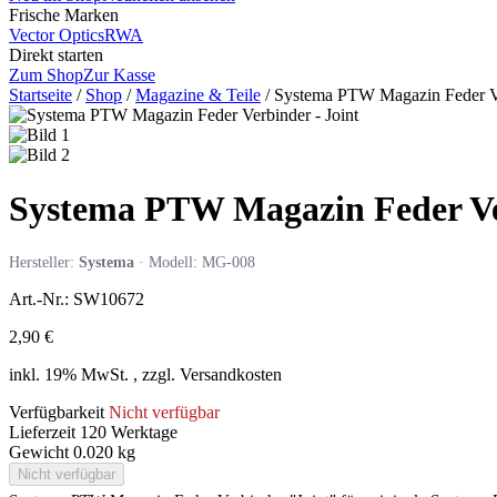
Frische Marken
Vector Optics
RWA
Direkt starten
Zum Shop
Zur Kasse
Startseite
/
Shop
/
Magazine & Teile
/
Systema PTW Magazin Feder Ve
Systema PTW Magazin Feder Ver
Hersteller:
Systema
· Modell: MG-008
Art.-Nr.: SW10672
2,90 €
inkl. 19% MwSt. , zzgl. Versandkosten
Verfügbarkeit
Nicht verfügbar
Lieferzeit
120 Werktage
Gewicht
0.020 kg
Nicht verfügbar