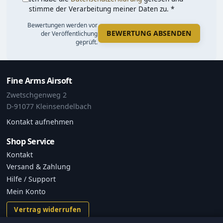
stimme der Verarbeitung meiner Daten zu. *
Bewertungen werden vor
BEWERTUNG ABSENDEN
der Veröffentlichung
geprüft.
Fine Arms Airsoft
Zwetschgenweg 2
D-91077 Kleinsendelbach
Kontakt aufnehmen
Shop Service
Kontakt
Versand & Zahlung
Hilfe / Support
Mein Konto
Vertrag widerrufen