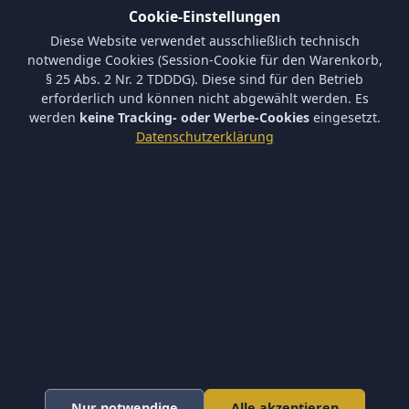
Cookie-Einstellungen
Informationen
Diese Website verwendet ausschließlich technisch
Versand und Zahlungsbedingungen
notwendige Cookies (Session-Cookie für den Warenkorb,
Batterieverordnung & Sicherheitshinweise
§ 25 Abs. 2 Nr. 2 TDDDG). Diese sind für den Betrieb
Datenschutz
erforderlich und können nicht abgewählt werden. Es
AGB
werden
keine Tracking- oder Werbe-Cookies
eingesetzt.
Impressum
Datenschutzerklärung
Barrierefreiheit
Newsletter
Keine neuen Aktionen verpassen – tragen Sie sich ein.
Abonnieren
Ich akzeptiere die
Datenschutzerklärung
und willige in die
Newsletter-Verarbeitung ein.
Newsletter abbestellen
* Alle Preise inkl. gesetzl. Mehrwertsteuer zzgl.
Versandkosten
.
Nur notwendige
Alle akzeptieren
© 2026 Fine-Arms Airsoft ·
Cookie-Einstellungen