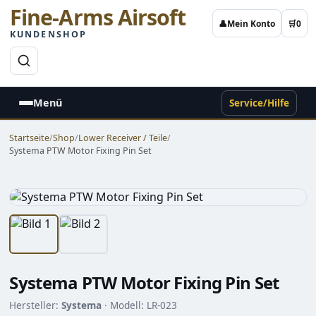
Fine-Arms Airsoft
👤
Mein Konto
🛒
0
KUNDENSHOP
→
Menü
Service/Hilfe
Startseite
/
Shop
/
Lower Receiver / Teile
/
Systema PTW Motor Fixing Pin Set
Systema PTW Motor Fixing Pin Set
Hersteller:
Systema
· Modell: LR-023