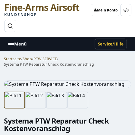
Fine-Arms Airsoft
👤
Mein Konto
🛒
0
KUNDENSHOP
→
Menü
Service/Hilfe
Startseite
/
Shop
/
PTW SERVICE
/
Systema PTW Reparatur Check Kostenvoranschlag
Systema PTW Reparatur Check
Kostenvoranschlag