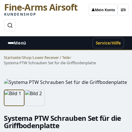
Fine-Arms Airsoft
👤
Mein Konto
🛒
0
KUNDENSHOP
→
Menü
Service/Hilfe
Startseite
/
Shop
/
Lower Receiver / Teile
/
Systema PTW Schrauben Set für die Griffbodenplatte
Systema PTW Schrauben Set für die
Griffbodenplatte