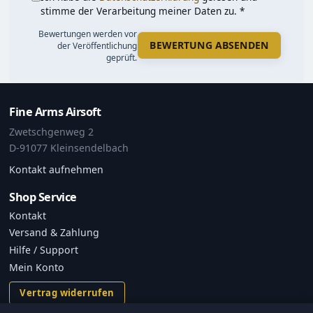
stimme der Verarbeitung meiner Daten zu. *
Bewertungen werden vor
BEWERTUNG ABSENDEN
der Veröffentlichung
geprüft.
Fine Arms Airsoft
Zwetschgenweg 2
D-91077 Kleinsendelbach
Kontakt aufnehmen
Shop Service
Kontakt
Versand & Zahlung
Hilfe / Support
Mein Konto
Vertrag widerrufen