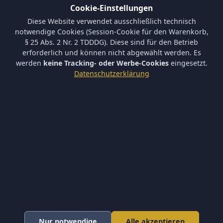
Cookie-Einstellungen
Informationen
Diese Website verwendet ausschließlich technisch
Versand und Zahlungsbedingungen
notwendige Cookies (Session-Cookie für den Warenkorb,
Batterieverordnung & Sicherheitshinweise
§ 25 Abs. 2 Nr. 2 TDDDG). Diese sind für den Betrieb
Datenschutz
erforderlich und können nicht abgewählt werden. Es
AGB
werden
keine Tracking- oder Werbe-Cookies
eingesetzt.
Impressum
Datenschutzerklärung
Barrierefreiheit
Newsletter
Keine neuen Aktionen verpassen – tragen Sie sich ein.
Abonnieren
Ich akzeptiere die
Datenschutzerklärung
und willige in die
Newsletter-Verarbeitung ein.
Newsletter abbestellen
* Alle Preise inkl. gesetzl. Mehrwertsteuer zzgl.
Versandkosten
.
Nur notwendige
Alle akzeptieren
© 2026 Fine-Arms Airsoft ·
Cookie-Einstellungen