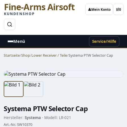
Fine-Arms Airsoft
👤
Mein Konto
🛒
0
KUNDENSHOP
→
Menü
Service/Hilfe
Startseite
/
Shop
/
Lower Receiver / Teile
/
Systema PTW Selector Cap
Systema PTW Selector Cap
Hersteller:
Systema
· Modell: LR-021
Art.-Nr.: SW10370