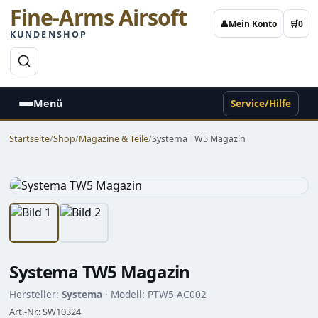
Fine-Arms Airsoft
👤
Mein Konto
🛒
0
KUNDENSHOP
→
Menü
Service/Hilfe
Startseite
/
Shop
/
Magazine & Teile
/
Systema TW5 Magazin
Systema TW5 Magazin
Hersteller:
Systema
· Modell: PTW5-AC002
Art.-Nr.: SW10324