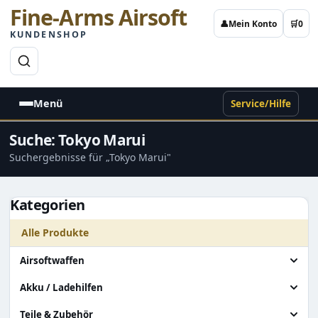
Fine-Arms Airsoft
👤
Mein Konto
🛒
0
KUNDENSHOP
→
Menü
Service/Hilfe
Suche: Tokyo Marui
Suchergebnisse für „Tokyo Marui"
Kategorien
Alle Produkte
Airsoftwaffen
Alle Airsoftwaffen
Akku / Ladehilfen
Granatenwerfer
Alle Akku / Ladehilfen
Teile & Zubehör