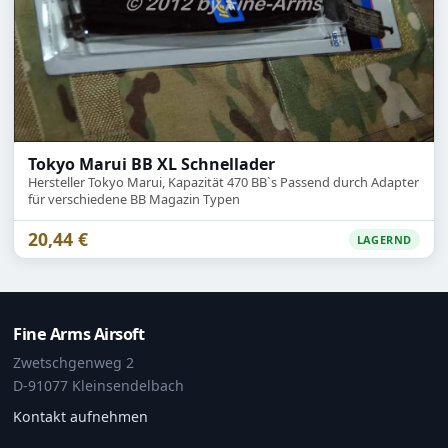
Tokyo Marui BB XL Schnellader
Hersteller Tokyo Marui, Kapazität 470 BB`s Passend durch Adapter
für verschiedene BB Magazin Typen
20,44 €
LAGERND
Fine Arms Airsoft
Zwetschgenweg 2
D-91077 Kleinsendelbach
Kontakt aufnehmen