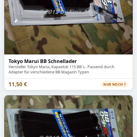
Tokyo Marui BB Schnellader
Hersteller Tokyo Marui, Kapazität 115 BB`s . Passend durch
Adapter für verschiedene BB Magazin Typen
11,50 €
NUR NOCH 1