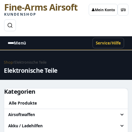
Fine-Arms Airsoft
👤
Mein Konto
🛒
0
KUNDENSHOP
→
Menü
Service/Hilfe
Shop
/
Elektronische Teile
Elektronische Teile
Kategorien
Alle Produkte
Airsoftwaffen
Alle Airsoftwaffen
Akku / Ladehilfen