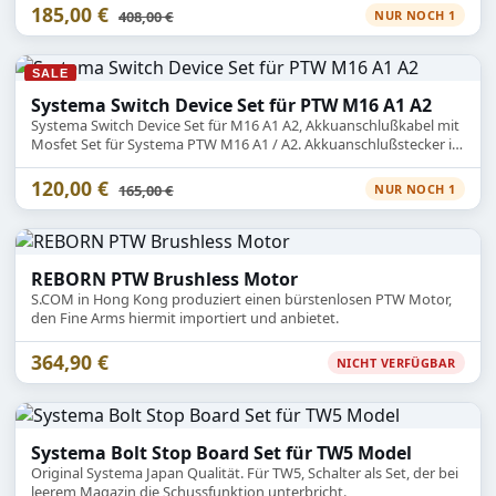
185,00 €
Statt
408,00 €
NUR NOCH 1
SALE
Systema Switch Device Set für PTW M16 A1 A2
Systema Switch Device Set für M16 A1 A2, Akkuanschlußkabel mit
Mosfet Set für Systema PTW M16 A1 / A2. Akkuanschlußstecker ist
Tamiya groß.
120,00 €
Statt
165,00 €
NUR NOCH 1
REBORN PTW Brushless Motor
S.COM in Hong Kong produziert einen bürstenlosen PTW Motor,
den Fine Arms hiermit importiert und anbietet.
364,90 €
NICHT VERFÜGBAR
Systema Bolt Stop Board Set für TW5 Model
Original Systema Japan Qualität. Für TW5, Schalter als Set, der bei
leerem Magazin die Schussfunktion unterbricht.