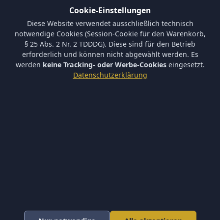
Cookie-Einstellungen
Informationen
Diese Website verwendet ausschließlich technisch
Versand und Zahlungsbedingungen
notwendige Cookies (Session-Cookie für den Warenkorb,
Batterieverordnung & Sicherheitshinweise
§ 25 Abs. 2 Nr. 2 TDDDG). Diese sind für den Betrieb
Datenschutz
erforderlich und können nicht abgewählt werden. Es
AGB
werden
keine Tracking- oder Werbe-Cookies
eingesetzt.
Impressum
Datenschutzerklärung
Barrierefreiheit
Newsletter
Keine neuen Aktionen verpassen – tragen Sie sich ein.
Abonnieren
Ich akzeptiere die
Datenschutzerklärung
und willige in die
Newsletter-Verarbeitung ein.
Newsletter abbestellen
* Alle Preise inkl. gesetzl. Mehrwertsteuer zzgl.
Versandkosten
.