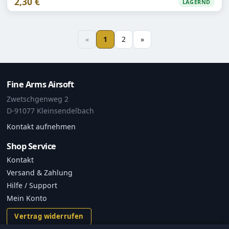
2,30 €
LAGERND
«
1
2
»
Fine Arms Airsoft
Zwetschgenweg 2
D-91077 Kleinsendelbach
Kontakt aufnehmen
Shop Service
Kontakt
Versand & Zahlung
Hilfe / Support
Mein Konto
Vertrag widerrufen