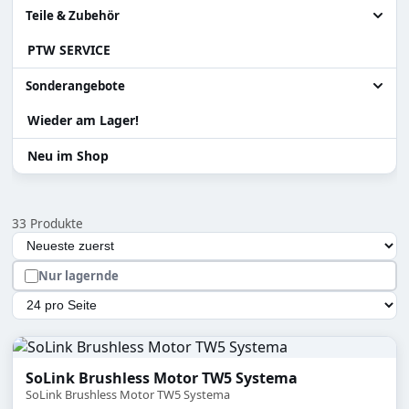
Granatenwerfer
Alle Akku / Ladehilfen
Teile & Zubehör
PTW SERVICE
Sniper
Ladehilfen
Alle Teile & Zubehör
Systema PTW
Akku
Zylinder Ersatzteile
Sonderangebote
Teile für Systema PTW
Wieder am Lager!
Alle Sonderangebote
Gearbox / Teile Systema PTW
Abverkauf Sonderposten
Neu im Shop
Teile für Tanaka Gewehre
Versand Rückläufer
33 Produkte
Zubehör
Auswahl lädt die Seite automatisch mit den neuen Ergebn
Sortierung
Hopup und Teile
Nur lagernde
Magazine & Teile
Artikel pro Seite
SoLink Brushless Motor TW5 Systema
SoLink Brushless Motor TW5 Systema