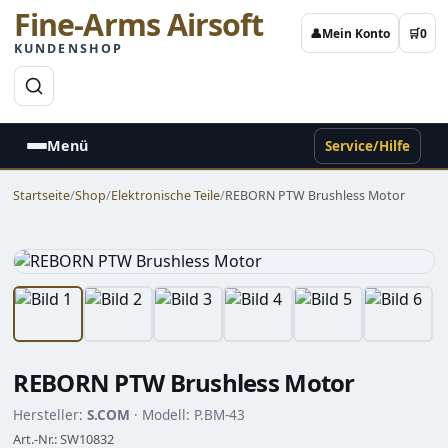
Fine-Arms Airsoft
👤
Mein Konto
🛒
0
KUNDENSHOP
→
Menü
Service/Hilfe
Startseite
/
Shop
/
Elektronische Teile
/
REBORN PTW Brushless Motor
REBORN PTW Brushless Motor
Hersteller:
S.COM
· Modell: P.BM-43
Art.-Nr.: SW10832