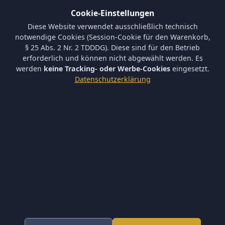
Cookie-Einstellungen
Informationen
Diese Website verwendet ausschließlich technisch
Versand und Zahlungsbedingungen
notwendige Cookies (Session-Cookie für den Warenkorb,
Batterieverordnung & Sicherheitshinweise
§ 25 Abs. 2 Nr. 2 TDDDG). Diese sind für den Betrieb
Datenschutz
erforderlich und können nicht abgewählt werden. Es
AGB
werden
keine Tracking- oder Werbe-Cookies
eingesetzt.
Impressum
Datenschutzerklärung
Barrierefreiheit
Newsletter
Keine neuen Aktionen verpassen – tragen Sie sich ein.
Abonnieren
Ich akzeptiere die
Datenschutzerklärung
und willige in die
Newsletter-Verarbeitung ein.
Newsletter abbestellen
* Alle Preise inkl. gesetzl. Mehrwertsteuer zzgl.
Versandkosten
.