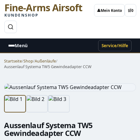
Fine-Arms Airsoft
👤
Mein Konto
🛒
0
KUNDENSHOP
→
Menü
Service/Hilfe
Startseite
/
Shop
/
Außenläufe
/
Aussenlauf Systema TW5 Gewindeadapter CCW
Aussenlauf Systema TW5
Gewindeadapter CCW