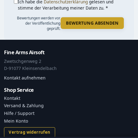
Ich habe die
Datenschutzerklärung
gelesen und
stimme der Verarbeitung meiner Daten zu. *
Bewertungen werden vor
BEWERTUNG ABSENDEN
der Veröffentlichung
geprüft.
Fine Arms Airsoft
Zwetschgenweg 2
D-91077 Kleinsendelbach
Kontakt aufnehmen
Shop Service
Kontakt
Versand & Zahlung
Hilfe / Support
Mein Konto
Vertrag widerrufen