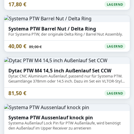
17,80 €
LAGERND
Systema PTW Barrel Nut / Delta Ring
Für Systema PTW, der originale Delta Ring / Barrel Nut Assembly.
40,00 €
Statt
89,00 €
LAGERND
Dytac PTW M4 14,5 inch Außenlauf Set CCW
Dytac CNC Aluminium Außenlauf, passend nur für Systema PTW.
Gesamtlänge 378mm oder 14.5 inch. Dazu im Set ein VLTOR-Style
Gas Block mit Attrappen Gas Leitung mit Pin.
81,50 €
LAGERND
Systema PTW Aussenlauf knock pin
Systema Außenlauf Lock Pin für PTW Außenläufe, wird benötigt
den Außenlauf im Upper Receiver zu arretieren