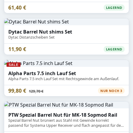
61,40 €
LAGERND
Dytac Barrel Nut shims Set
Dytac Distanzscheiben Set
11,90 €
LAGERND
SALE
Alpha Parts 7.5 inch Lauf Set
Alpha Parts 7.5 inch Lauf Set mit Rechtsgewinde am Außenlauf.
99,80 €
Statt
129,70 €
NUR NOCH 3
PTW Spezial Barrel Nut für MK-18 Sopmod Rail
Spezial Barrel Nut brüniert aus Stahl mit Gewinde korrekt
passend für Systema Upper Receiver und flach angepasst für den
vollwertigen Einbau der Gasstangen Attrappe.