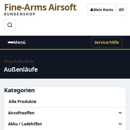
Fine-Arms Airsoft
👤
Mein Konto
🛒
0
KUNDENSHOP
→
Menü
Service/Hilfe
Shop
/
Außenläufe
Außenläufe
Kategorien
Alle Produkte
Airsoftwaffen
Alle Airsoftwaffen
Akku / Ladehilfen