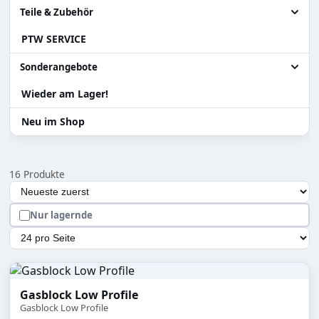
Granatenwerfer
Alle Akku / Ladehilfen
Teile & Zubehör
PTW SERVICE
Sniper
Ladehilfen
Alle Teile & Zubehör
Systema PTW
Akku
Zylinder Ersatzteile
Sonderangebote
Teile für Systema PTW
Wieder am Lager!
Alle Sonderangebote
Gearbox / Teile Systema PTW
Abverkauf Sonderposten
Neu im Shop
Teile für Tanaka Gewehre
Versand Rückläufer
16 Produkte
Zubehör
Auswahl lädt die Seite automatisch mit den neuen Ergebn
Sortierung
Hopup und Teile
Nur lagernde
Magazine & Teile
Artikel pro Seite
Gasblock Low Profile
Gasblock Low Profile