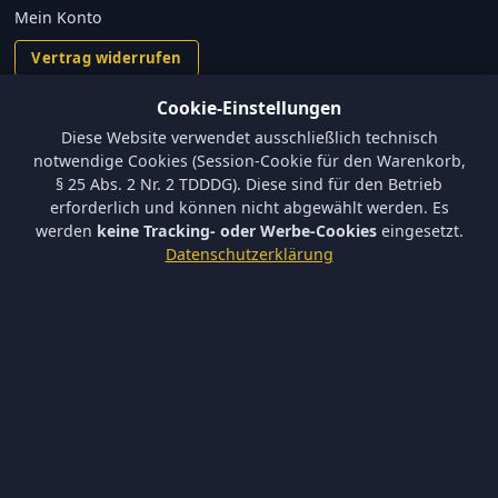
Mein Konto
Vertrag widerrufen
Cookie-Einstellungen
Informationen
Diese Website verwendet ausschließlich technisch
Versand und Zahlungsbedingungen
notwendige Cookies (Session-Cookie für den Warenkorb,
Batterieverordnung & Sicherheitshinweise
§ 25 Abs. 2 Nr. 2 TDDDG). Diese sind für den Betrieb
Datenschutz
erforderlich und können nicht abgewählt werden. Es
AGB
werden
keine Tracking- oder Werbe-Cookies
eingesetzt.
Impressum
Datenschutzerklärung
Barrierefreiheit
Newsletter
Keine neuen Aktionen verpassen – tragen Sie sich ein.
Abonnieren
Ich akzeptiere die
Datenschutzerklärung
und willige in die
Newsletter-Verarbeitung ein.