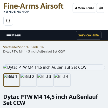
Fine-Arms Airsoft
👤
Mein Konto
🛒
0
KUNDENSHOP
→
Menü
Service/Hilfe
Startseite
/
Shop
/
Außenläufe
/
Dytac PTW M4 14,5 inch Außenlauf Set CCW
Dytac PTW M4 14,5 inch Außenlauf
Set CCW