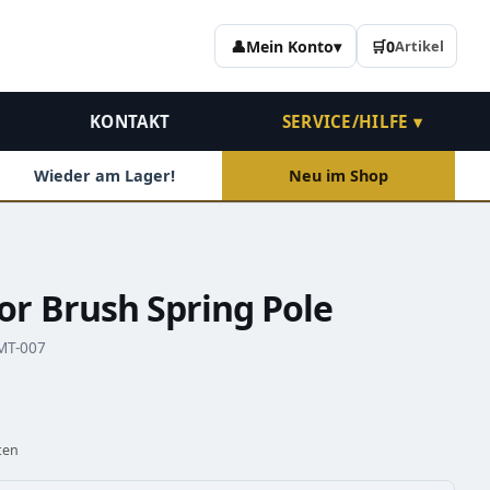
👤
Mein Konto
▾
🛒
0
Artikel
KONTAKT
SERVICE/HILFE ▾
Wieder am Lager!
Neu im Shop
r Brush Spring Pole
 MT-007
ten